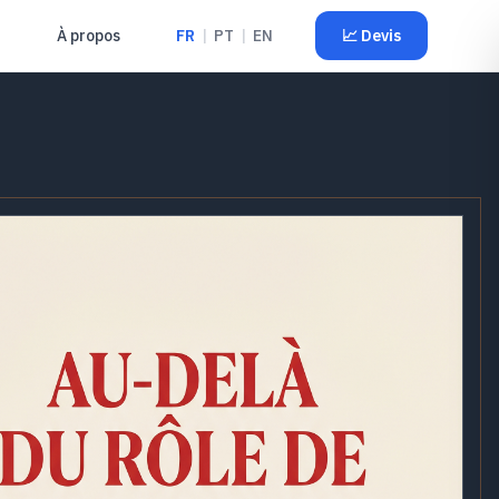
À propos
FR
|
PT
|
EN
📈
Devis