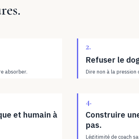
res.
2.
.
Refuser le dog
re absorber.
Dire non à la pression 
4.
que et humain à
Construire une
pas.
Légitimité de coach sa