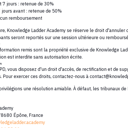
t 7 jours : retenue de 30%
 jours avant : retenue de 50%
aucun remboursement
ure,
Knowledge Ladder Academy
se réserve le droit d'annuler 
ipants seront reportés sur une session ultérieure ou rembours
e
formation remis sont la propriété exclusive de
Knowledge Lad
on est interdite sans autorisation écrite.
s
 vous disposez d'un droit d'accès, de rectification et de sup
 Pour exercer ces droits, contactez-nous à
contact@knowled
 privilégions une résolution amiable. À défaut, les tribunaux de
cademy
 78680 Épône, France
ledgeladder.academy