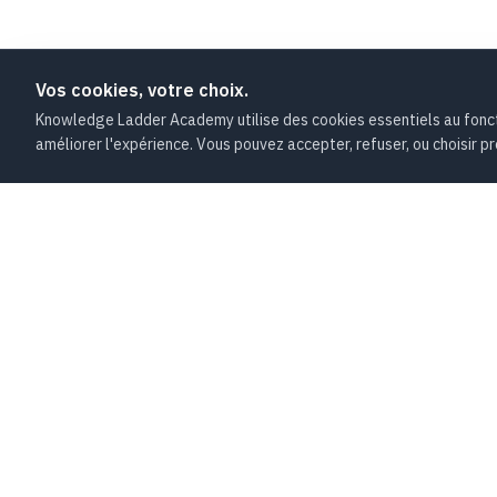
Vos cookies, votre choix.
Knowledge Ladder Academy utilise des cookies essentiels au foncti
améliorer l'expérience. Vous pouvez accepter, refuser, ou choisir pr
FORMATI
KLA
Knowledge Ladder Academy
⚡ Agilité &
Conseil, audit et formation à l'ère de l'IA
📈 Gestion 
NDA :
11788744978
🤖 Intellige
SIREN :
893439455
💻 IT & Ser
3.7
·
1 avis
· Trustpilot