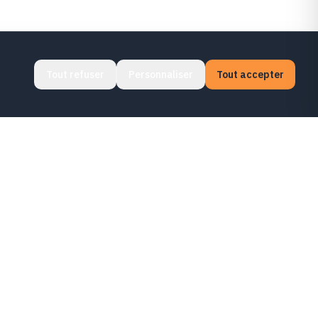
Tout refuser
Personnaliser
Tout accepter
CONTACT
📧
contact@knowledgeladder.academy
📞
+33 9 39 24 55 29
📍
60 Rue Saint-Martin, 78680 Épône, France
LÉGAL