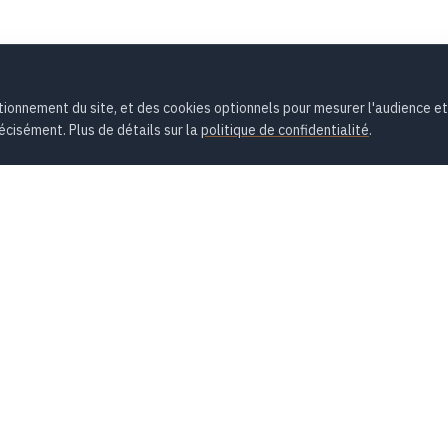
onnement du site, et des cookies optionnels pour mesurer l'audience et
écisément. Plus de détails sur la
politique de confidentialité
.
ONS
ENTREPRISE
 Scrum
À propos
de projet
Formateurs et intervenants
nce Artificielle
Formations
vices
Contact