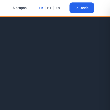
À propos
FR
|
PT
|
EN
📈
Devis