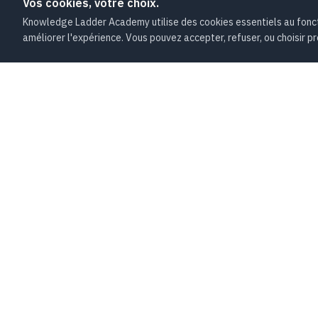
Vos cookies, votre choix.
Knowledge Ladder Academy utilise des cookies essentiels au foncti
améliorer l'expérience. Vous pouvez accepter, refuser, ou choisir pr
FORMATI
KLA
Knowledge Ladder Academy
⚡ Agilité &
Conseil, audit et formation à l'ère de l'IA
📈 Gestion 
NDA :
11788744978
🤖 Intellige
SIREN :
893439455
💻 IT & Ser
3.7
·
1 avis
· Trustpilot
🎯 Parcours
🔍 Simulate