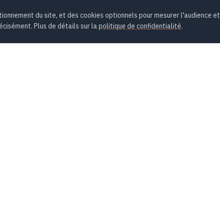
onnement du site, et des cookies optionnels pour mesurer l'audience et
écisément. Plus de détails sur la
politique de confidentialité
.
ONS
ENTREPRISE
 Scrum
À propos
de projet
Formateurs et intervenants
nce Artificielle
Formations
vices
Contact
 certifiants
FAQ
ur
Calendrier