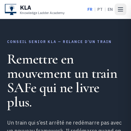
KLA
FR
|
PT
|
EN
Open
Knowledge Ladder Academy
CONSEIL SENIOR KLA — RELANCE D’UN TRAIN
Remettre en
mouvement un train
SAFe qui ne livre
plus.
Un train qui s’est arrêté ne redémarre pas avec
un nouveau framework. Il redémarre quand on