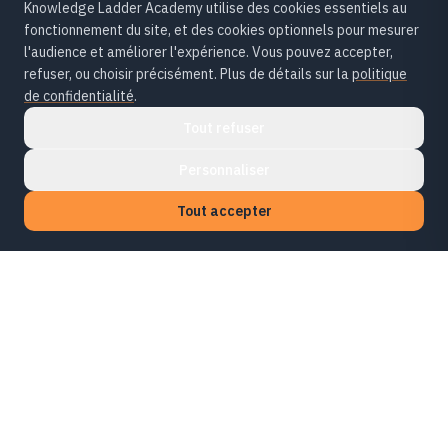
Knowledge Ladder Academy utilise des cookies essentiels au
fonctionnement du site, et des cookies optionnels pour mesurer
l'audience et améliorer l'expérience. Vous pouvez accepter,
refuser, ou choisir précisément. Plus de détails sur la
politique
de confidentialité
.
Tout refuser
Personnaliser
Tout accepter
KLA
Knowledge Ladder Academy
Conseil, audit et formation à l'ère de l'IA